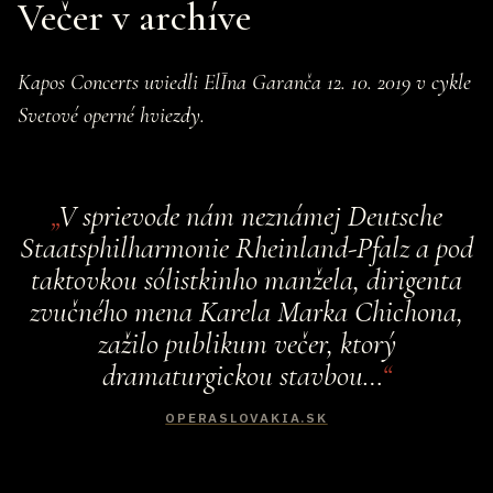
Večer v archíve
Kapos Concerts uviedli ElĪna Garanča 12. 10. 2019 v cykle
Svetové operné hviezdy.
V sprievode nám neznámej Deutsche
Staatsphilharmonie Rheinland-Pfalz a pod
taktovkou sólistkinho manžela, dirigenta
zvučného mena Karela Marka Chichona,
zažilo publikum večer, ktorý
dramaturgickou stavbou…
OPERASLOVAKIA.SK