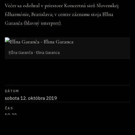
Večer sa odohral v priestore Koncertná sieň Slovenskej
filharmónie, Bratislava; v centre záznamu stoja ElĪna
Garanča (hlavný interpret).
ElĪna Garanča - Elina Garanca
DÁTUM
sobota 12. októbra 2019
ČAS
19:30
MIESTO
Koncertná sieň Slovenskej filharmónie, Bratislava