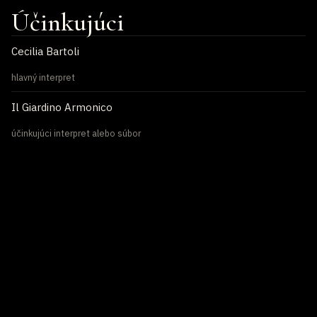
Účinkujúci
Cecilia Bartoli
hlavný interpret
Il Giardino Armonico
účinkujúci interpret alebo súbor
Program
PROGRAM / KONTEXT
Il Giardino Armonico
ARCHÍVNA PROGRAMOVÁ POZNÁMKA
Repertoár súboru sa koncentruje na hudbu sedemnásteho
a osemnásteho storočia. Podľa programu vystupuje teleso s
tromi až tridsiatimi hudobníkmi. Súbor Il Giardino Armonico
pravidelne pozývajú na množstvo festivalov po celom