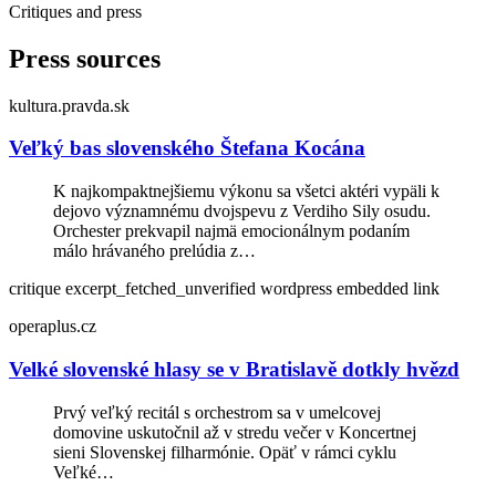
Critiques and press
Press sources
kultura.pravda.sk
Veľký bas slovenského Štefana Kocána
K najkompaktnejšiemu výkonu sa všetci aktéri vypäli k
dejovo významnému dvojspevu z Verdiho Sily osudu.
Orchester prekvapil najmä emocionálnym podaním
málo hrávaného prelúdia z…
critique
excerpt_fetched_unverified
wordpress embedded link
operaplus.cz
Velké slovenské hlasy se v Bratislavě dotkly hvězd
Prvý veľký recitál s orchestrom sa v umelcovej
domovine uskutočnil až v stredu večer v Koncertnej
sieni Slovenskej filharmónie. Opäť v rámci cyklu
Veľké…