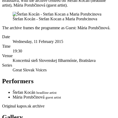
Bratislava, with the archive centred on Štefan Kocán (headline
artist), Mária Porubčinová (guest artist).
Štefan Kocán - Stefan Kocan a Maria Porubcinova
The archive frames the programme as Guest: Mária Porubčinová.
Date
Wednesday, 11 February 2015
Time
19:30
Venue
Koncertná sieň Slovenskej filharmónie, Bratislava
Series
Great Slovak Voices
Performers
Štefan Kocán
headline artist
Mária Porubčinová
guest artist
Original kapos.sk archive
Gallery