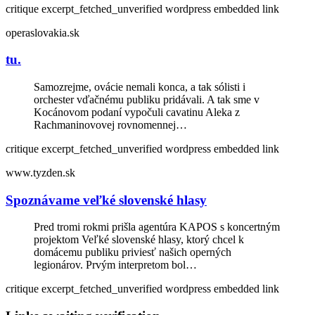
critique
excerpt_fetched_unverified
wordpress embedded link
operaslovakia.sk
tu.
Samozrejme, ovácie nemali konca, a tak sólisti i
orchester vďačnému publiku pridávali. A tak sme v
Kocánovom podaní vypočuli cavatinu Aleka z
Rachmaninovovej rovnomennej…
critique
excerpt_fetched_unverified
wordpress embedded link
www.tyzden.sk
Spoznávame veľké slovenské hlasy
Pred tromi rokmi prišla agentúra KAPOS s koncertným
projektom Veľké slovenské hlasy, ktorý chcel k
domácemu publiku priviesť našich operných
legionárov. Prvým interpretom bol…
critique
excerpt_fetched_unverified
wordpress embedded link